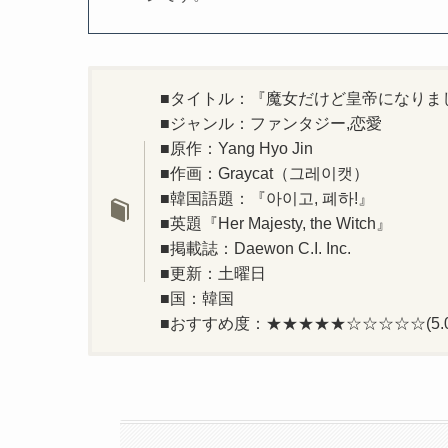
■タイトル：『魔女だけど皇帝になりま
■ジャンル：ファンタジー,恋愛
■原作：Yang Hyo Jin
■作画：Graycat（그레이캣）
■韓国語題：『아이고, 폐하!』
■英題『Her Majesty, the Witch』
■掲載誌：Daewon C.I. Inc.
■更新：土曜日
■国：韓国
■おすすめ度：★★★★★☆☆☆☆☆(5.0