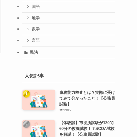
国語
地学
数学
言語
民法
人気記事
事務能力検査とは？実際に受け
てみて分かったこと！【公務員
試験】
9905
【体験談】市役所試験が120問
60分の教養試験！？SCOA試験
を解説！【公務員試験】