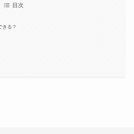
目次
できる？