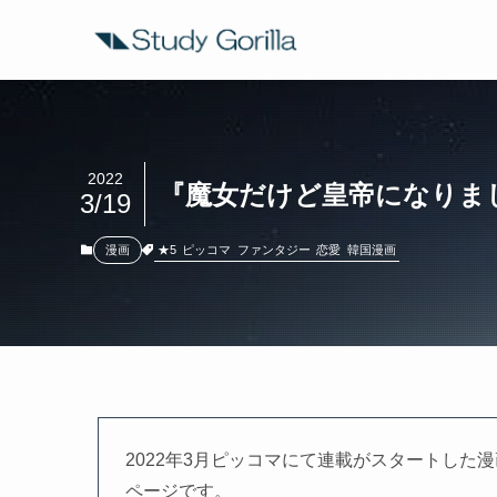
2022
『魔女だけど皇帝になりま
3/19
★5
ピッコマ
ファンタジー
恋愛
韓国漫画
漫画
2022年3月ピッコマにて連載がスタートし
ページです。