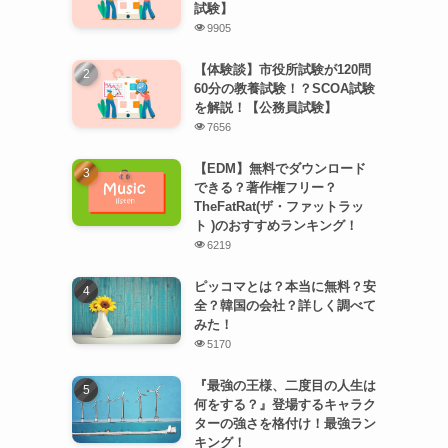
試験】
9905
【体験談】市役所試験が120問
60分の教養試験！？SCOA試験
を解説！【公務員試験】
7656
【EDM】無料でダウンロード
できる？著作権フリー？
TheFatRat(ザ・ファットラッ
ト )のおすすめランキング！
6219
ピッコマとは？本当に無料？安
全？韓国の会社？詳しく調べて
みた！
5170
『最強の王様、二度目の人生は
何をする？』登場するキャラク
ターの強さを格付け！最強ラン
キング！