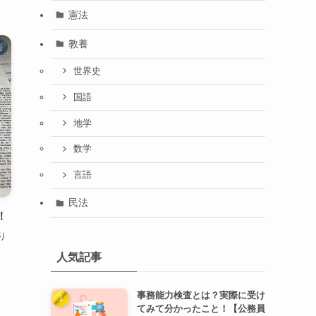
憲法
教養
画
世界史
国語
地学
数学
言語
民法
！
り
人気記事
事務能力検査とは？実際に受け
てみて分かったこと！【公務員