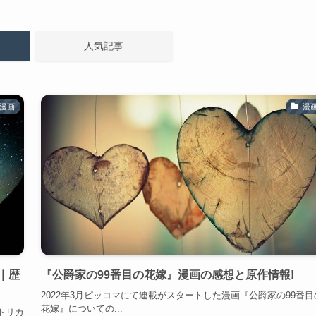
人気記事
漫画
漫
｜歴
『公爵家の99番目の花嫁』漫画の感想と原作情報!
2022年3月ピッコマにて連載がスタートした漫画『公爵家の99番目
花嫁』についての...
トリカ