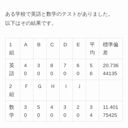
ある学校で英語と数学のテストがありました。
以下はその結果です。
1
A
B
C
D
E
平
標準偏
組
均
差
英
4
3
8
7
6
5
20.736
語
0
0
0
0
0
6
44135
2
Ｆ
Ｇ
Ｈ
Ｉ
Ｊ
組
数
3
5
4
3
2
3
11.401
学
0
0
0
0
0
4
75425