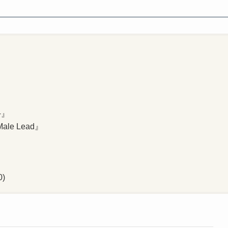
다』
 Male Lead』
)