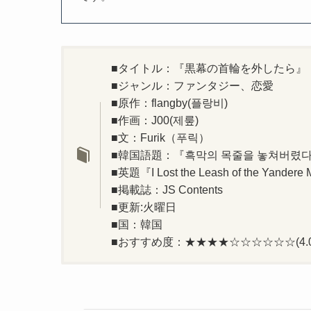
■タイトル：『黒幕の首輪を外したら』
■ジャンル：ファンタジー、恋愛
■原作：flangby(플랑비)
■作画：J00(제뤂)
■文：Furik（푸릭）
■韓国語題：『흑막의 목줄을 놓쳐버렸
■英題『I Lost the Leash of the Yandere
■掲載誌：JS Contents
■更新:火曜日
■国：韓国
■おすすめ度：★★★★☆☆☆☆☆☆(4.0