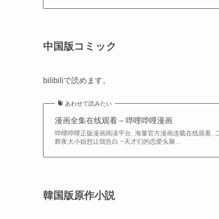
中国版コミック
bilibiliで読めます。
あわせて読みたい
漫画全集在线观看 – 哔哩哔哩漫画
哔哩哔哩正版漫画阅读平台, 海量官方漫画连载在线观看, 二
辉夜大小姐想让我告白 ~天才们的恋爱头脑…
韓国版原作小説