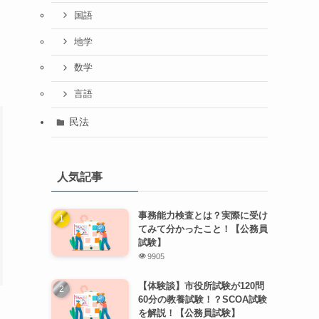
国語
地学
数学
言語
民法
人気記事
事務能力検査とは？実際に受け
てみて分かったこと！【公務員
試験】
9905
【体験談】市役所試験が120問
60分の教養試験！？SCOA試験
を解説！【公務員試験】