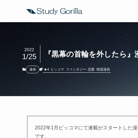
2022
『黒幕の首輪を外したら』
1/25
★4
ピッコマ
ファンタジー
恋愛
韓国漫画
漫画
2022年1月ピッコマにて連載がスタートし
です。