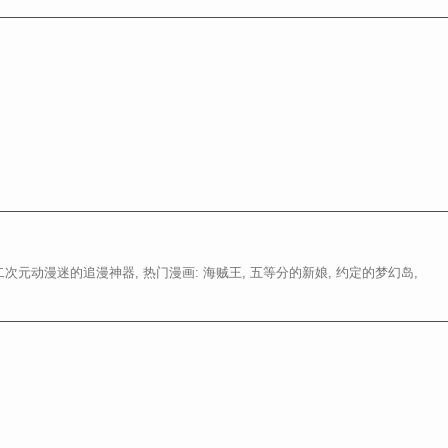
次元动漫迷的追漫神器, 热门漫画: 海贼王, 五等分的新娘, 约定的梦幻岛,