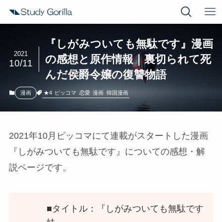
『しがみついても無駄です』漫画
2021
の感想と原作情報｜裏切られて死
10/11
んだ侯爵令嬢の復讐物語
★4
ピッコマ
恋愛
漫画
韓国漫画
漫画
2021年10月ピッコマにて連載がスタートした漫画
『しがみついても無駄です』についての感想・解
説ページです。
■タイトル：『しがみついても無駄です