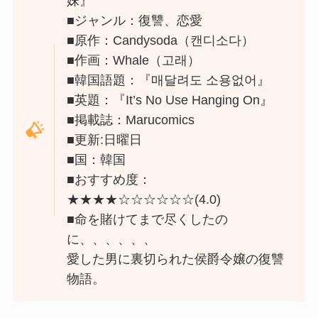
妹』
■ジャンル：復讐、恋愛
■原作：Candysoda（캔디소다）
■作画：Whale（고래）
■韓国語題：『매달려도 소용없어』
■英題：『It’s No Use Hanging On』
■掲載誌：Marucomics
■更新:日曜日
■国：韓国
■おすすめ度：
★★★★☆☆☆☆☆☆(4.0)
■命を賭けてまで尽くしたの
に、、、、、、
愛した男に裏切られた侯爵令嬢の復讐
物語。