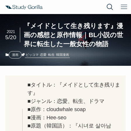
『メイドとして生き残ります』漫
2021
画の感想と原作情報｜BL小説の世
5/20
界に転生した一般女性の物語
ピッコマ
恋愛
転生
韓国漫画
漫画
■タイトル：『メイドとして生き残りま
す』
■ジャンル：恋愛、転生、ドラマ
■原作：cloudwhale soap
■漫画：Hee-seo
■原題（韓国語）：『시녀로 살아남