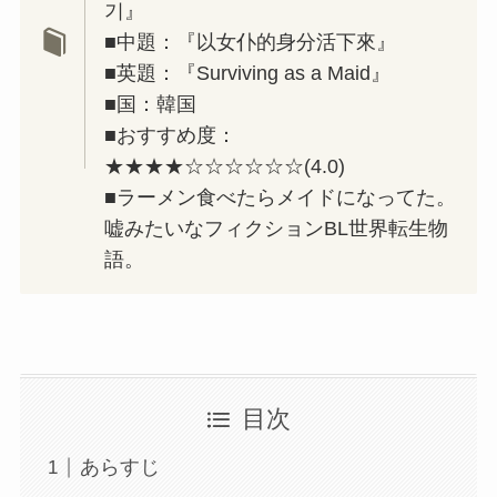
기』
■中題：『以女仆的身分活下來』
■英題：『Surviving as a Maid』
■国：韓国
■おすすめ度：
★★★★☆☆☆☆☆☆(4.0)
■ラーメン食べたらメイドになってた。
嘘みたいなフィクションBL世界転生物
語。
目次
あらすじ