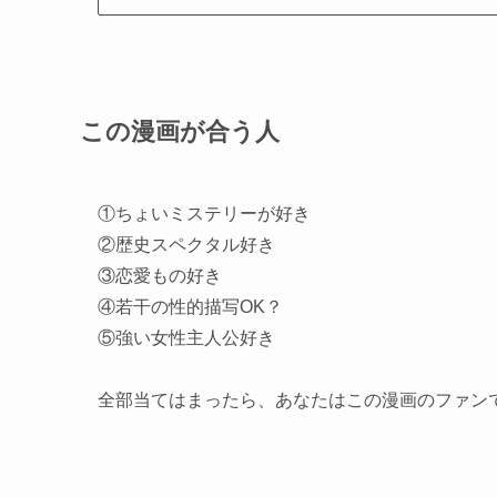
この漫画が合う人
①ちょいミステリーが好き
②歴史スペクタル好き
③恋愛もの好き
④若干の性的描写OK？
⑤強い女性主人公好き
全部当てはまったら、あなたはこの漫画のファン