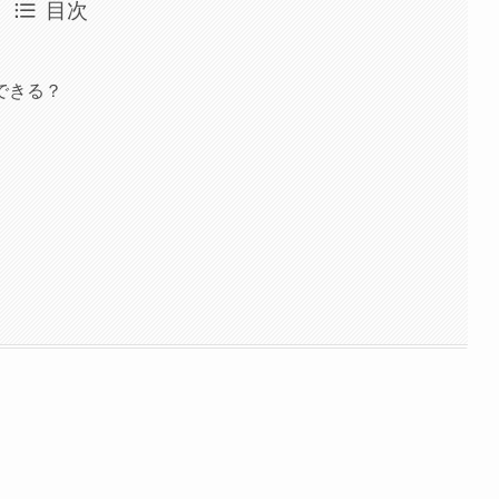
目次
できる？