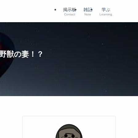
掲示板
雑記
学ぶ
Contact
Note
Learning
野獣の妻！？