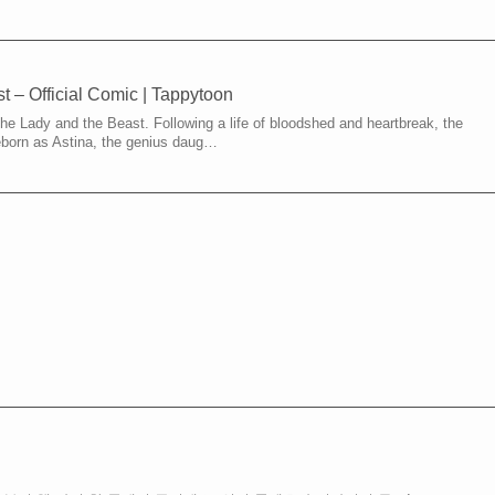
t – Official Comic | Tappytoon
 The Lady and the Beast. Following a life of bloodshed and heartbreak, the
eborn as Astina, the genius daug…