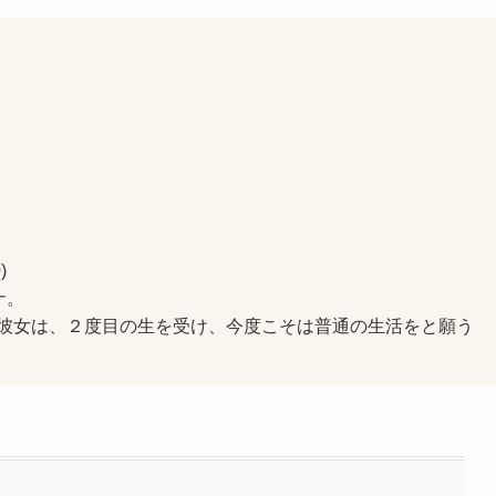
)
ナ。
彼女は、２度目の生を受け、今度こそは普通の生活をと願う