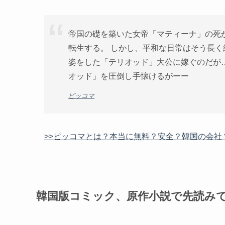
帝国の礎を築いた女帝「マティーナ」の死か
転生する。 しかし、平和な日常はそう長く
姿をした「テリオッド」大公に嫁ぐのだが
オッド」を圧倒し手懐けるがーー
ピッコマ
>>ピッコマとは？本当に無料？安全？韓国の会社
韓国版コミック、原作小説で先読み