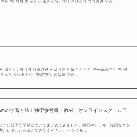
 부터 책 까지 한 곳에서 즐기세요. 인기 콘텐츠가 기다리면 무료!
, #로판, 줄거리: 제국의 시조였던 전설적인 인물 마티나의 죽음으로부터 백 년
개 여식인 아스티나로 환생한다. 전생과 다른…
すめの学習方法！独学参考書・教材、オンラインスクールラ
にくい韓国語学習についてまとめてみました。映画やドラマ、漫画などを
方がいましたら読んでみてください。 ハングル…