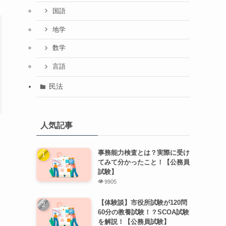
国語
地学
数学
言語
民法
人気記事
事務能力検査とは？実際に受け
てみて分かったこと！【公務員
試験】
9905
【体験談】市役所試験が120問
60分の教養試験！？SCOA試験
を解説！【公務員試験】