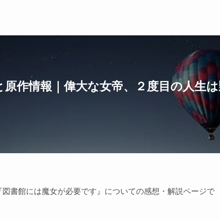
と原作情報｜偉大な女帝、２度目の人生は
画『図書館には魔女が必要です』についての感想・解説ページで