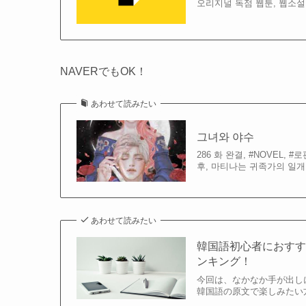
오리지널 독점 웹툰, 웹소설
NAVERでもOK！
あわせて読みたい
그녀와 야수
286 화 완결, #NOVEL
후, 마티나는 귀족가의 일
あわせて読みたい
韓国語初心者におす
ンキング！
今回は、なかなか手が出し
韓国語の原文で楽しみたい