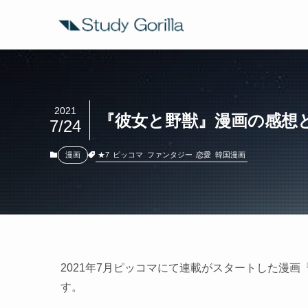
2021
『彼女と野獣』漫画の感想
7/24
★7
ピッコマ
ファンタジー
恋愛
韓国漫画
漫画
2021年7月ピッコマにて連載がスタートした漫
す。