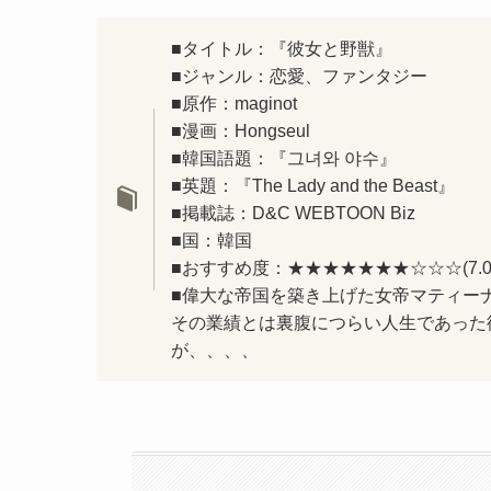
■タイトル：『彼女と野獣』
■ジャンル：恋愛、ファンタジー
■原作：maginot
■漫画：Hongseul
■韓国語題：『그녀와 야수』
■英題：『The Lady and the Beast』
■掲載誌：D&C WEBTOON Biz
■国：韓国
■おすすめ度：★★★★★★★☆☆☆(7.0
■偉大な帝国を築き上げた女帝マティー
その業績とは裏腹につらい人生であった
が、、、、