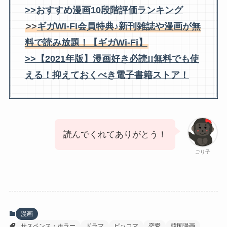
>>おすすめ漫画10段階評価ランキング
>>
ギガWi-Fi会員特典♪新刊雑誌や漫画が無
料で読み放題！【ギガWi-Fi】
>>【2021年版】漫画好き必読!!無料でも使
える！抑えておくべき電子書籍ストア！
読んでくれてありがとう！
ごり子
漫画
サスペンス・ホラー
ドラマ
ピッコマ
恋愛
韓国漫画