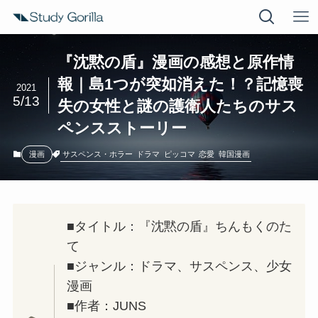
『沈黙の盾』漫画の感想と原作情
報｜島1つが突如消えた！？記憶喪
2021
5/13
失の女性と謎の護衛人たちのサス
ペンスストーリー
サスペンス・ホラー
ドラマ
ピッコマ
恋愛
韓国漫画
漫画
■タイトル：『沈黙の盾』ちんもくのた
て
■ジャンル：ドラマ、サスペンス、少女
漫画
■作者：JUNS