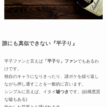
誰にも真似できない『平子り』
平子ファンと言えば
「平子り」ファン
でもあるわ
けです。
独自のキャラになりきったり、謎ボケを繰り返し
ながら押し通すことを一般的に言います。
シンプルに言えば、
イタイ
嘘つき
です。(結構悪質
な嘘もある)