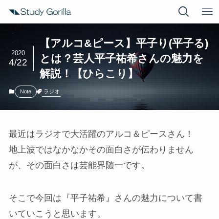
【アルコ&ピース】平子り(平子る)
2020
とは？芸人平子祐希さんの魅力を
4/22
解説！【ひらこり】
ラジオ
Note
最近はラジオで大活躍の
アルコ＆ピース
さん！
地上波ではなかなかその面白さが伝わりません
が、その面白さは芸能界随一です。
そこで今回は『平子祐希』さんの魅力について書
いていこうと思います。