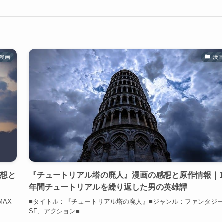
漫画
漫
感想と
『チュートリアル塔の廃人』漫画の感想と原作情報｜1
年間チュートリアルを繰り返した男の英雄譚
MAX
■タイトル：『チュートリアル塔の廃人』■ジャンル：ファンタジ
SF、アクション■...