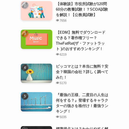
【体験談】市役所試験が120問
60分の教養試験！？SCOA試験
を解説！【公務員試験】
7656
【EDM】無料でダウンロード
できる？著作権フリー？
TheFatRat(ザ・ファットラッ
ト )のおすすめランキング！
6219
ピッコマとは？本当に無料？安
全？韓国の会社？詳しく調べて
みた！
5170
『最強の王様、二度目の人生は
何をする？』登場するキャラク
ターの強さを格付け！最強ラン
キング！
5035
標準得点とは？わかりやすく解