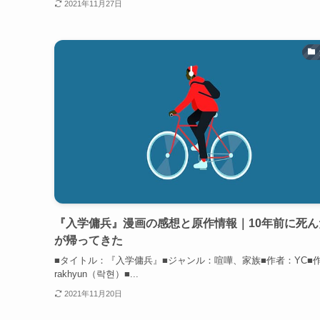
2021年11月27日
『入学傭兵』漫画の感想と原作情報｜10年前に死ん
が帰ってきた
■タイトル：『入学傭兵』■ジャンル：喧嘩、家族■作者：YC■
rakhyun（락현）■...
2021年11月20日