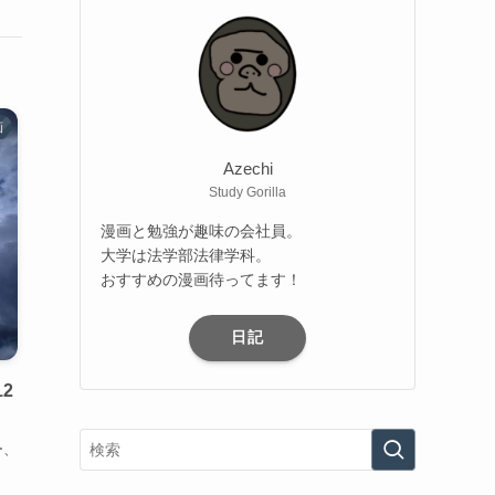
画
Azechi
Study Gorilla
漫画と勉強が趣味の会社員。
大学は法学部法律学科。
おすすめの漫画待ってます！
日記
2
ー、