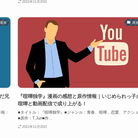
2021年11月20日
漫画
漫
だ兄
『喧嘩独学』漫画の感想と原作情報｜いじめられっ子
喧嘩と動画配信で成り上がる！
作画：
■タイトル：『喧嘩独学』■ジャンル：青春、喧嘩、恋愛、アクシ
■原作：T.Jun■作...
2021年11月20日