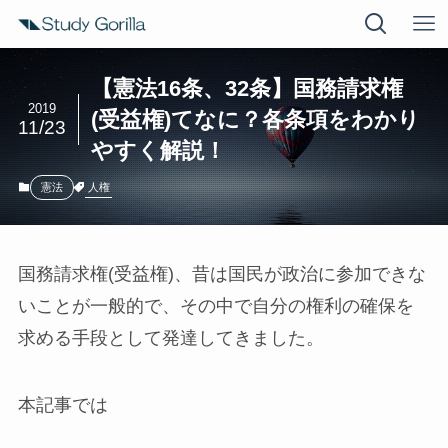
【憲法16条、32条】国務請求権
2019
(受益権)てなに？各条項をわかり
11/23
やすく解説！
人権
憲法
国務請求権(受益権)
、昔は国民が政治に参加できな
いことが一般的で、その中で自分の権利の確保を
求める手段として発達してきました。
本記事では