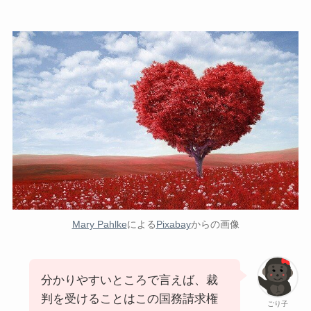
Mary Pahlke
による
Pixabay
からの画像
分かりやすいところで言えば、裁
判を受けることはこの国務請求権
ごり子