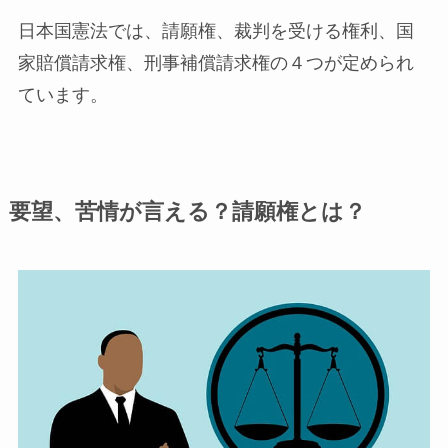
日本国憲法では、
請願権、裁判を受ける権利、国
家賠償請求権、刑事補償請求権
の４つが定められ
ています。
要望、苦情が言える？請願権とは？