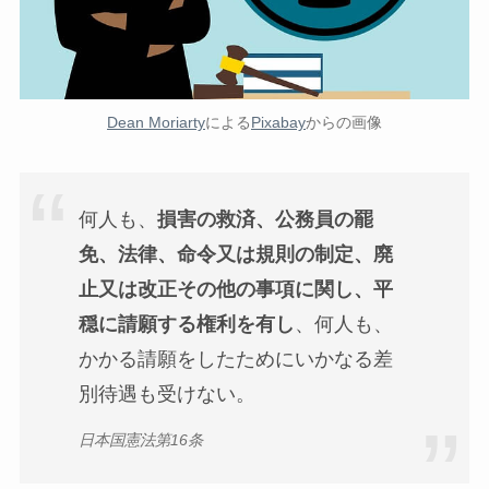
Dean Moriarty
による
Pixabay
からの画像
何人も、
損害の救済、公務員の罷
免、法律、命令又は規則の制定、廃
止又は改正その他の事項に関し、平
穏に請願する権利を有し
、何人も、
かかる請願をしたためにいかなる差
別待遇も受けない。
日本国憲法第16条