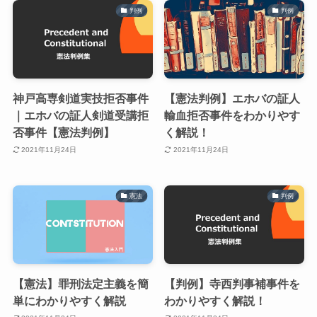
判例
判例
神戸高専剣道実技拒否事件
【憲法判例】エホバの証人
｜エホバの証人剣道受講拒
輸血拒否事件をわかりやす
否事件【憲法判例】
く解説！
2021年11月24日
2021年11月24日
憲法
判例
【憲法】罪刑法定主義を簡
【判例】寺西判事補事件を
単にわかりやすく解説
わかりやすく解説！