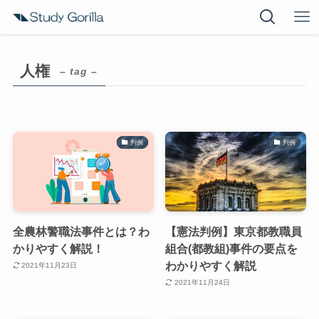
人権
– tag –
判例
判例
全農林警職法事件とは？わ
【憲法判例】東京都教職員
かりやすく解説！
組合(都教組)事件の要点を
わかりやすく解説
2021年11月23日
2021年11月24日