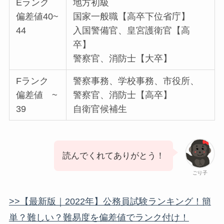
Eランク
地方初級
偏差値40~
国家一般職【高卒下位省庁】
44
入国警備官、皇宮護衛官【高
卒】
警察官、消防士【大卒】
Fランク
警察事務、学校事務、市役所、
偏差値 ~
警察官、消防士【高卒】
39
自衛官候補生
読んでくれてありがとう！
ごり子
>>【最新版｜2022年】公務員試験ランキング！簡
単？難しい？難易度を偏差値でランク付け！