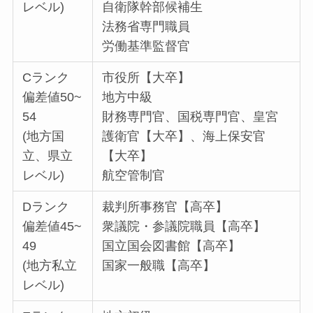
レベル)
自衛隊幹部候補生
法務省専門職員
労働基準監督官
Cランク
市役所【大卒】
偏差値50~
地方中級
54
財務専門官、国税専門官、皇宮
(地方国
護衛官【大卒】、海上保安官
立、県立
【大卒】
レベル)
航空管制官
Dランク
裁判所事務官【高卒】
偏差値45~
衆議院・参議院職員【高卒】
49
国立国会図書館【高卒】
(地方私立
国家一般職【高卒】
レベル)