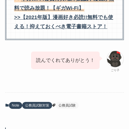
料で読み放題！【ギガWi-Fi】
>>【2021年版】漫画好き必読!!無料でも使
える！抑えておくべき電子書籍ストア！
読んでくれてありがとう！
ごり子
Note
公務員試験対策
公務員試験