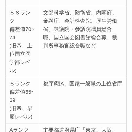
ＳＳラン
文部科学省、防衛省、内閣府、
ク
金融庁、会計検査院、厚生労働
偏差値70~
省、衆議院・参議院職員総合
74
職、国立国会図書館総合職、裁
(旧帝、上
判所事務官総合職など
位国立医
学部レベ
ル)
Ｓランク
都庁I類A、国家一般職の上位省庁
偏差値65~
69
(旧帝、早
慶レベル)
A
ランク
主要都道府県庁『東京、大阪、