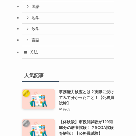
国語
地学
数学
言語
民法
人気記事
事務能力検査とは？実際に受け
てみて分かったこと！【公務員
試験】
9905
【体験談】市役所試験が120問
60分の教養試験！？SCOA試験
を解説！【公務員試験】