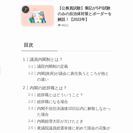
【公務員試験】筆記がSPI試験
のみの自治体対策とボーダーを
解説！【2022年】
4611
目次
議員内閣制とは？
議院内閣制の定義
内閣(政府)が議会に責任負うところが他と
の違い
内閣の総辞職とは？
総辞職とはどういうこと？
総辞職になる場合
内閣不信任決議後10日以内に解散しなかっ
た場合
内閣総理大臣が欠けたとき
衆議院議員総選挙後に初めて国会の召集が