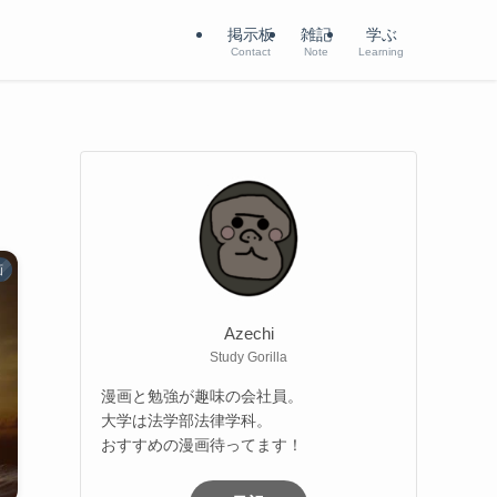
掲示板
雑記
学ぶ
Contact
Note
Learning
画
Azechi
Study Gorilla
漫画と勉強が趣味の会社員。
大学は法学部法律学科。
おすすめの漫画待ってます！