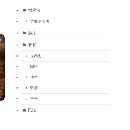
』
労働法
労働基準法
憲法
画
教養
世界史
国語
地学
数学
言語
民法