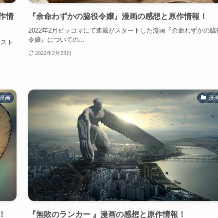
作情
『余命わずかの脇役令嬢』漫画の感想と原作情報！
2022年2月ピッコマにて連載がスタートした漫画『余命わずかの脇
令嬢』についての...
、スト
2022年2月23日
漫画
漫
！
『無敗のランカー 』漫画の感想と原作情報！