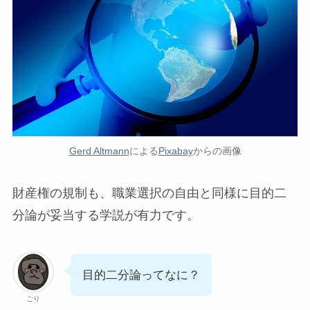
Gerd Altmann
による
Pixabay
からの画像
財産権の規制も、職業選択の自由と同様に
目的二
分論
が妥当する学説が有力です。
目的二分論ってなに？
ごり