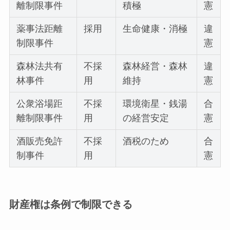
離制限事件
積極
憲
薬事法距離
採用
生命健康・消極
違
制限事件
憲
森林法共有
不採
森林経営・森林
違
林事件
用
維持
憲
公衆浴場距
不採
環境衛星・銭湯
合
離制限事件
用
の経営安定
憲
酒販売免許
不採
酒税のため
合
制事件
用
憲
財産権は条例で制限できる