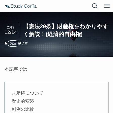
【憲法29条】財産権をわかりやす
2019
12/14
く解説！(経済的自由権)
人権
憲法
本記事では
財産権について
歴史的変遷
判例の比較