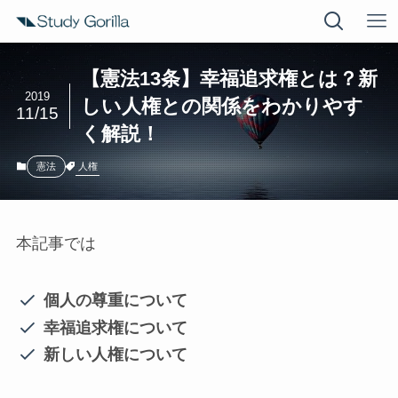
【憲法13条】幸福追求権とは？新
2019
しい人権との関係をわかりやす
11/15
く解説！
人権
憲法
本記事では
個人の尊重について
幸福追求権について
新しい人権について