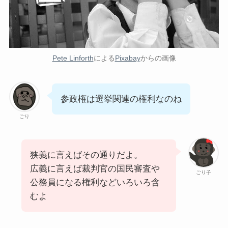
Pete Linforth
による
Pixabay
からの画像
参政権は選挙関連の権利なのね
ごり
狭義に言えばその通りだよ。
広義に言えば裁判官の国民審査や
ごり子
公務員になる権利などいろいろ含
むよ